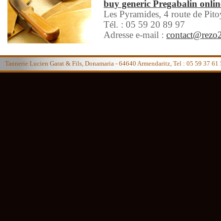
buy generic Pregabalin onlin
Les Pyramides, 4 route de Pit
Tél. : 05 59 20 89 97
Adresse e-mail :
contact@rezo2
Tannerie Lucien Garat & Fils, Donamaria - 64640 Armendaritz, Tel : 05 59 37 61